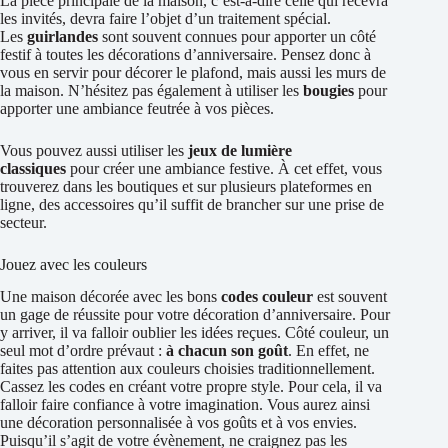
La pièce principale de la maison, c’est-à-dire celle qui recevra
les invités, devra faire l’objet d’un traitement spécial.
Les
guirlandes
sont souvent connues pour apporter un côté
festif à toutes les décorations d’anniversaire. Pensez donc à
vous en servir pour décorer le plafond, mais aussi les murs de
la maison. N’hésitez pas également à utiliser les
bougies
pour
apporter une ambiance feutrée à vos pièces.
Vous pouvez aussi utiliser les
jeux de lumière
classiques
pour créer une ambiance festive. À cet effet, vous
trouverez dans les boutiques et sur plusieurs plateformes en
ligne, des accessoires qu’il suffit de brancher sur une prise de
secteur.
Jouez avec les couleurs
Une maison décorée avec les bons
codes couleur
est souvent
un gage de réussite pour votre décoration d’anniversaire. Pour
y arriver, il va falloir oublier les idées reçues. Côté couleur, un
seul mot d’ordre prévaut :
à chacun son goût
. En effet, ne
faites pas attention aux couleurs choisies traditionnellement.
Cassez les codes en créant votre propre style. Pour cela, il va
falloir faire confiance à votre imagination. Vous aurez ainsi
une décoration personnalisée à vos goûts et à vos envies.
Puisqu’il s’agit de votre évènement, ne craignez pas les