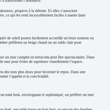
re à transformer l’ambiance.
leureux, propices à la détente. Et elles s’associent
rre, ce qui les rend incroyablement faciles à marier dans
ée de soleil pourra facilement accueillir un brun soutenu ou
sombre préfèrera un beige chaud ou un sable clair pour
 oser un mur complet en terracotta peut être spectaculaire. Dans
e mur pour éviter de rapetisser visuellement l’espace.
era des tons plus doux pour favoriser le repos. Dans une
uler l’appétit et la convivialité.
r un total look, enveloppant et sophistiqué, ou préférer un mur
un doré, une table basse en bois brut, ou encore des étagères