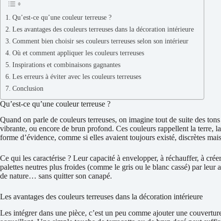
Qu’est-ce qu’une couleur terreuse ?
Les avantages des couleurs terreuses dans la décoration intérieure
Comment bien choisir ses couleurs terreuses selon son intérieur
Où et comment appliquer les couleurs terreuses
Inspirations et combinaisons gagnantes
Les erreurs à éviter avec les couleurs terreuses
Conclusion
Qu’est-ce qu’une couleur terreuse ?
Quand on parle de couleurs terreuses, on imagine tout de suite des tons 
vibrante, ou encore de brun profond. Ces couleurs rappellent la terre, la
forme d’évidence, comme si elles avaient toujours existé, discrètes mai
Ce qui les caractérise ? Leur capacité à envelopper, à réchauffer, à crée
palettes neutres plus froides (comme le gris ou le blanc cassé) par leur
de nature… sans quitter son canapé.
Les avantages des couleurs terreuses dans la décoration intérieure
Les intégrer dans une pièce, c’est un peu comme ajouter une couverture 