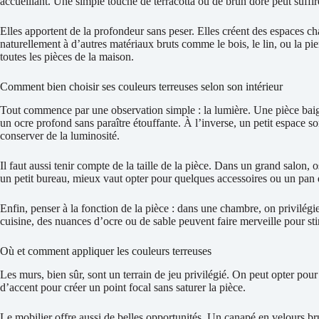
accueillant. Une simple touche de terracotta ou de brun doré peut suffi
Elles apportent de la profondeur sans peser. Elles créent des espaces cha
naturellement à d’autres matériaux bruts comme le bois, le lin, ou la pie
toutes les pièces de la maison.
Comment bien choisir ses couleurs terreuses selon son intérieur
Tout commence par une observation simple : la lumière. Une pièce baign
un ocre profond sans paraître étouffante. À l’inverse, un petit espace 
conserver de la luminosité.
Il faut aussi tenir compte de la taille de la pièce. Dans un grand salon,
un petit bureau, mieux vaut opter pour quelques accessoires ou un pan d
Enfin, penser à la fonction de la pièce : dans une chambre, on privilégi
cuisine, des nuances d’ocre ou de sable peuvent faire merveille pour stim
Où et comment appliquer les couleurs terreuses
Les murs, bien sûr, sont un terrain de jeu privilégié. On peut opter pou
d’accent pour créer un point focal sans saturer la pièce.
Le mobilier offre aussi de belles opportunités. Un canapé en velours br