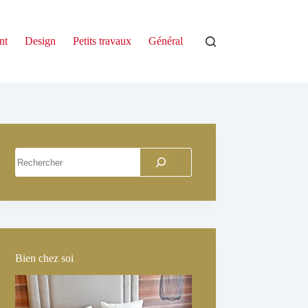
nt
Design
Petits travaux
Général
Rechercher
Bien chez soi