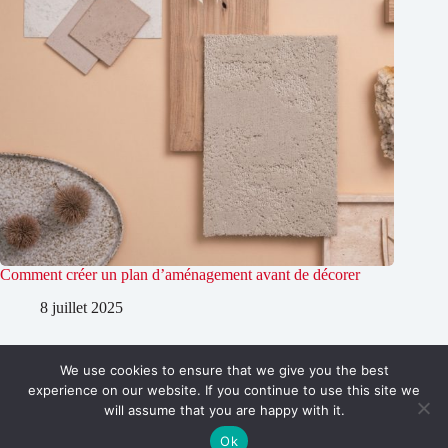
Comment créer un plan d’aménagement avant de décorer
8 juillet 2025
We use cookies to ensure that we give you the best
Copyright © 2026 Designs et déco
experience on our website. If you continue to use this site we
will assume that you are happy with it.
Ok
Accueil
Plan du site
Mentions légales